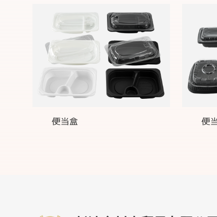
便当盒
便