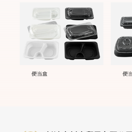
便当盒
便