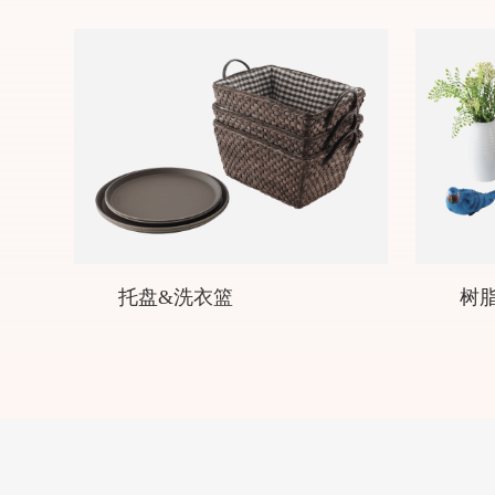
托盘&洗衣篮
树