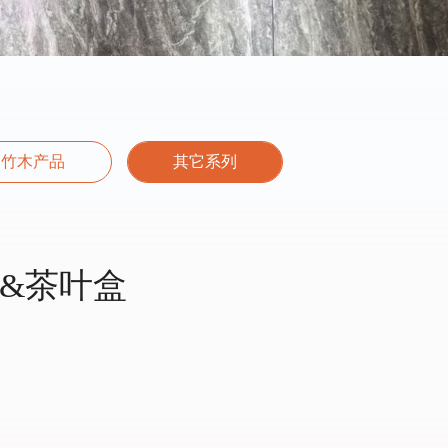
竹木产品
其它系列
&茶叶盒