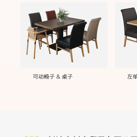
可动椅子 & 桌子
左单